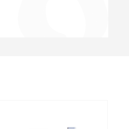
务、高效”的现代化企业管理理念，强调人在现代化企业
批高素质、经验丰富的专业电源设计开发及制造管理人
作环境，结合公司雄厚的技术力量、严格的品质管制、
生产经验和完善的企业管理制度，使公司在品质、服
佳优势。同时公司的产品质量和性价比获得了客户的一