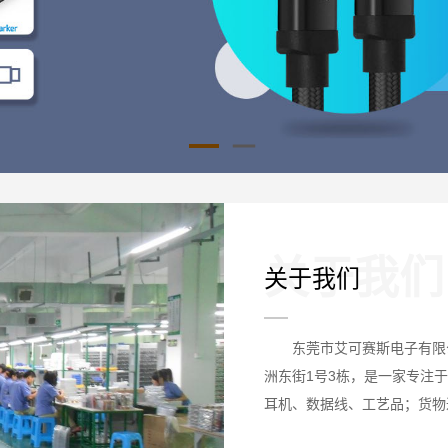
关于我们
关于我们
东莞市艾可赛斯电子有限
洲东街1号3栋，是一家专注
耳机、数据线、工艺品；货物
音响
等系列产品。